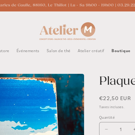
arles de Gaulle, 88160, Le Thillot | Lu - Sa 9h00 - 19h00 | 03.29.2
store
Événements
Salon de thé
Atelier créatif
Boutique
Plaqu
Prix
€22,50 EUR
habituel
Taxes incluses.
Quantité
Réduire