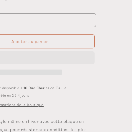
la
quantité
de
Plaque
metal
Ajouter au panier
t disponible à
10 Rue Charles de Gaulle
ête en 2 à 4 jours
ormations de la boutique
tyle même en hiver avec cette plaque en
nçue pour résister aux conditions les plus