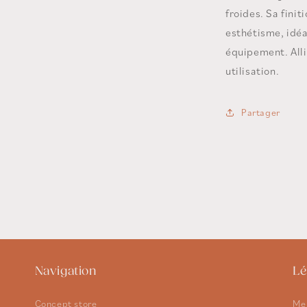
froides. Sa finit
esthétisme, idéa
équipement. Alli
utilisation.
Partager
Navigation
Lé
Concept store
Men