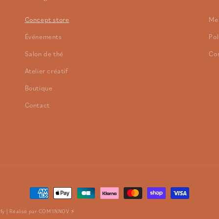
Concept store
Men
Événements
Pol
Salon de thé
Con
Atelier créatif
Boutique
Contact
Moyens
de
fy
| Réalisé par
COM'INNOV ⚡