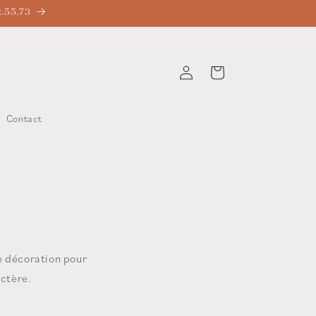
2.55.73
Connexion
Panier
Contact
e décoration pour
actère.