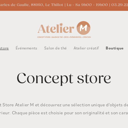
arles de Gaulle, 88160, Le Thillot | Lu - Sa 9h00 - 19h00 | 03.29.2
store
Événements
Salon de thé
Atelier créatif
Boutique
Concept store
t Store Atelier M et découvrez une sélection unique d'objets d
rieur. Chaque pièce est choisie pour son originalité et son car