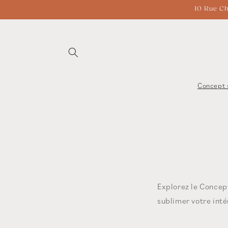
et
10 Rue Ch
passer
au
contenu
Concept 
Explorez le Concep
sublimer votre inté