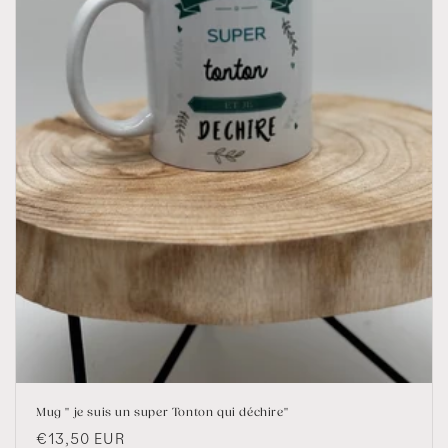
i
o
n
:
Mug " je suis un super Tonton qui déchire"
Prix
€13,50 EUR