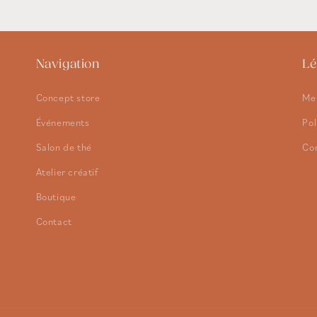
Navigation
Lé
Concept store
Men
Événements
Pol
Salon de thé
Con
Atelier créatif
Boutique
Contact