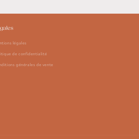
gales
tions légales
itique de confidentialité
ditions générales de vente