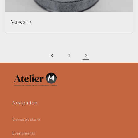
Vases
1
2
Navigation
Concept store
Événements